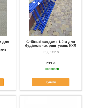
 м для
Стійка зі сходами 1.0 м для
х
будівельних риштувань КХЛ
вань
11310
731 ₴
В наявності
Купити