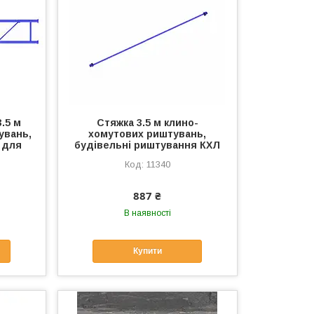
.5 м
Стяжка 3.5 м клино-
увань,
хомутових риштувань,
 для
будівельні риштування КХЛ
11340
887 ₴
В наявності
Купити