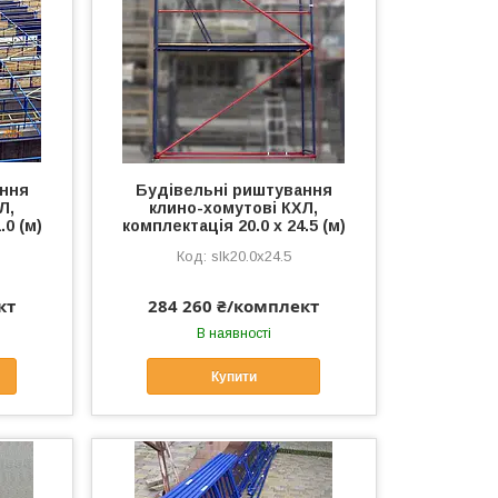
ання
Будівельні риштування
Л,
клино-хомутові КХЛ,
.0 (м)
комплектація 20.0 х 24.5 (м)
slk20.0x24.5
кт
284 260 ₴/комплект
В наявності
Купити