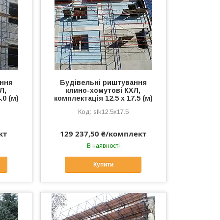
ання
Будівельні риштування
Л,
клино-хомутові КХЛ,
.0 (м)
комплектація 12.5 х 17.5 (м)
slk12.5x17.5
кт
129 237,50 ₴/комплект
В наявності
Купити