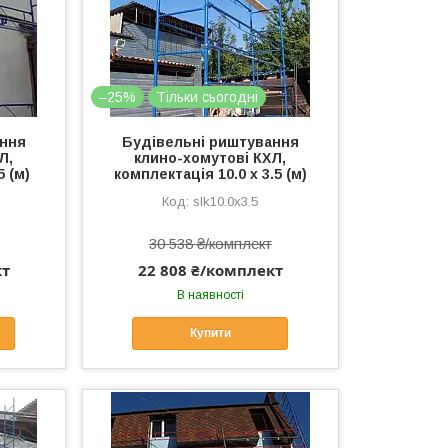
–25%
Тільки сьогодні
ання
Будівельні риштування
Л,
клино-хомутові КХЛ,
5 (м)
комплектація 10.0 х 3.5 (м)
slk10.0x3.5
30 538 ₴/комплект
кт
22 808 ₴/комплект
В наявності
Купити