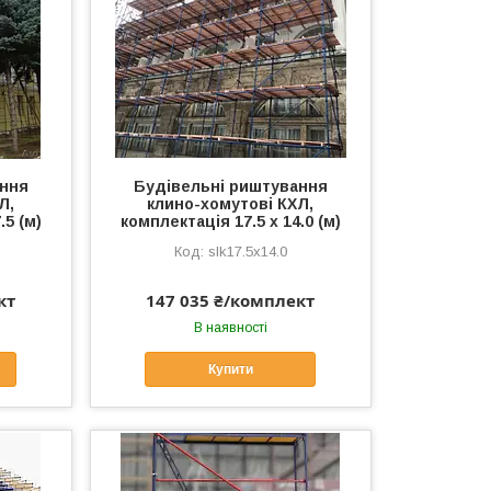
ання
Будівельні риштування
Л,
клино-хомутові КХЛ,
.5 (м)
комплектація 17.5 х 14.0 (м)
slk17.5x14.0
кт
147 035 ₴/комплект
В наявності
Купити