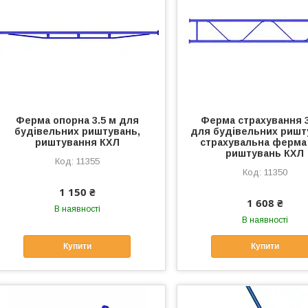
Ферма опорна 3.5 м для
Ферма страхування 3
будівельних риштувань,
для будівельних ришт
риштування КХЛ
страхувальна ферма
риштувань КХЛ
11355
11350
1 150 ₴
1 608 ₴
В наявності
В наявності
Купити
Купити