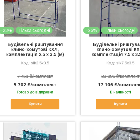
–23%
Тільки сьогодні
–26%
Тільки сьогодні
Будівельні риштування
Будівельні риштув
клино-хомутові КХЛ,
клино-хомутові КХ
комплектація 2.5 х 3.5 (м)
комплектація 7.5 х 3.
slk2.5x3.5
slk7.5x3.5
7 451 ₴/комплект
23 096 ₴/комплект
5 702 ₴/комплект
17 106 ₴/компле
Готово до відправки
В наявності
Купити
Купити