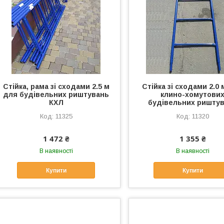
Стійка, рама зі сходами 2.5 м
Стійка зі сходами 2.0
для будівельних риштувань
клино-хомутови
КХЛ
будівельних ришту
11325
11320
1 472 ₴
1 355 ₴
В наявності
В наявності
Купити
Купити