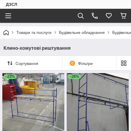
ДЗСЛ
Товари та послуги
Будівельне обладнання
Будівель
Клино-хомутові риштування
Сортування
0
Фільтри
–23%
–26%