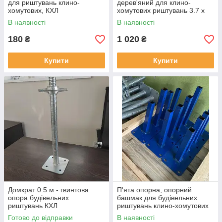
для риштувань клино-
дерев'яний для клино-
хомутових, КХЛ
хомутових риштувань 3.7 х
0.3 м
В наявності
В наявності
180
1 020
₴
₴
Купити
Купити
Домкрат 0.5 м - гвинтова
П'ята опорна, опорний
опора будівельних
башмак для будівельних
риштувань КХЛ
риштувань клино-хомутових
Готово до відправки
В наявності