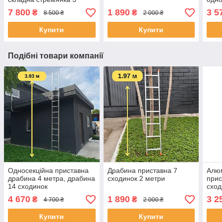
секції по 10 сходинок
7 800
1 890
3 5
₴
₴
8 500 ₴
2 000 ₴
Купити
Купити
Подібні товари компанії
Односекційна приставна
Драбина приставна 7
Алюм
драбина 4 метра, драбина
сходинок 2 метри
прис
14 сходинок
сход
4 670
1 890
3 2
₴
₴
4 700 ₴
2 000 ₴
Купити
Купити