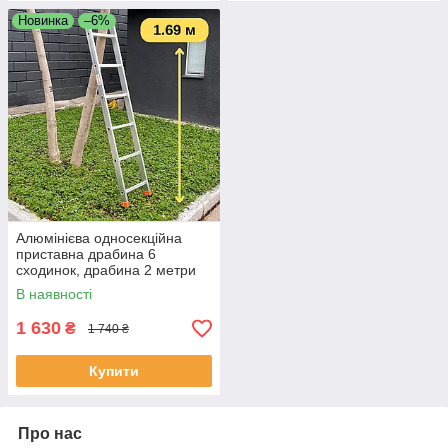
Новинка
–6%
Алюмінієва односекційна
приставна драбина 6
сходинок, драбина 2 метри
В наявності
1 630
₴
1 740 ₴
Купити
Про нас