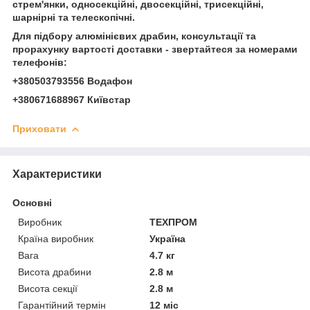
стрем'янки, односекційні, двосекційні, трисекційні,
шарнірні та телескопічні.
Для підбору алюмінієвих драбин, консультації та
прорахунку вартості доставки - звертайтеся за номерами
телефонів:
+380503793556 Водафон
+380671688967 Київстар
Приховати
Характеристики
Основні
Виробник
ТЕХПРОМ
Країна виробник
Україна
Вага
4.7 кг
Висота драбини
2.8 м
Висота секції
2.8 м
Гарантійний термін
12 міс