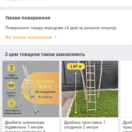
Умови повернення
Повернення товару впродовж 14 днів за рахунок покупця
Всі умови повернення
З цим товаром також замовляють
Драбина алюмінієва
Драбина приставна 7
Драб
будівельна 7 метрів
сходинок 2 метри
прис
складна стремянка 3
одно