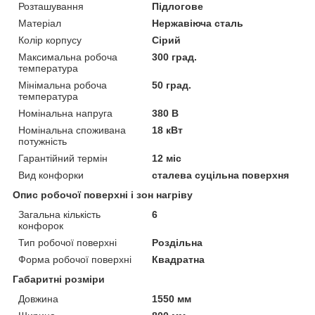
Розташування
Підлогове
Матеріал
Нержавіюча сталь
Колір корпусу
Сірий
Максимальна робоча
300 град.
температура
Мінімальна робоча
50 град.
температура
Номінальна напруга
380 В
Номінальна споживана
18 кВт
потужність
Гарантійний термін
12 міс
Вид конфорки
сталева суцільна поверхня
Опис робочої поверхні і зон нагріву
Загальна кількість
6
конфорок
Тип робочої поверхні
Роздільна
Форма робочої поверхні
Квадратна
Габаритні розміри
Довжина
1550 мм