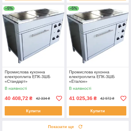
–5%
–5%
Промислова кухонна
Промислова кухонна
електроплита ЕПК-3ШБ
електроплита ЕПК-3ШБ
«Стандарт»
«Еталон»
В наявності
В наявності
40 408,72
41 025,36
₴
₴
42 334 ₴
42 972 ₴
Купити
Купити
Показати ще