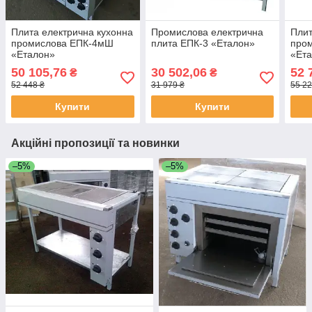
Плита електрична кухонна
Промислова електрична
Плит
промислова ЕПК-4мШ
плита ЕПК-3 «Еталон»
про
«Еталон»
«Ет
50 105,76
30 502,06
52 
₴
₴
52 448 ₴
31 979 ₴
55 22
Купити
Купити
Акційні пропозиції та новинки
–5%
–5%