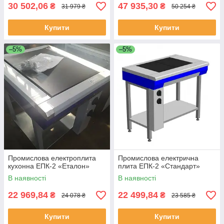
30 502,06
47 935,30
₴
₴
31 979 ₴
50 254 ₴
Купити
Купити
–5%
–5%
Промислова електроплита
Промислова електрична
кухонна ЕПК-2 «Еталон»
плита ЕПК-2 «Стандарт»
В наявності
В наявності
22 969,84
22 499,84
₴
₴
24 078 ₴
23 585 ₴
Купити
Купити