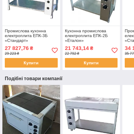
Промислова кухонна
Кухонна промислова
Пром
електроплита ЕПК-3Б
електроплита ЕПК-2Б
елек
«Стандарт»
«Еталон»
«Ст
27 827,76
21 743,14
34 
₴
₴
29 223 ₴
22 792 ₴
35 77
Купити
Купити
Подібні товари компанії