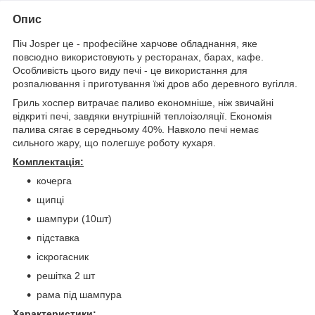
Опис
Піч Josper це - професійне харчове обладнання, яке
повсюдно використовують у ресторанах, барах, кафе.
Особливість цього виду печі - це використання для
розпалювання і приготування їжі дров або деревного вугілля.
Гриль хоспер витрачає паливо економніше, ніж звичайні
відкриті печі, завдяки внутрішній теплоізоляції. Економія
палива сягає в середньому 40%. Навколо печі немає
сильного жару, що полегшує роботу кухаря.
Комплектація:
кочерга
щипці
шампури (10шт)
підставка
іскрогасник
решітка 2 шт
рама під шампура
Характеристики: