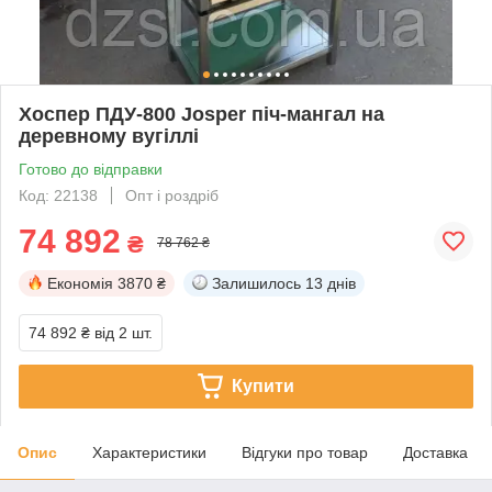
Хоспер ПДУ-800 Josper піч-мангал на
деревному вугіллі
Готово до відправки
Код: 22138
Опт і роздріб
74 892
₴
78 762 ₴
Економія
3870 ₴
Залишилось
13 днів
74 892 ₴
від 2 шт.
Купити
Опис
Характеристики
Відгуки про товар
Доставка