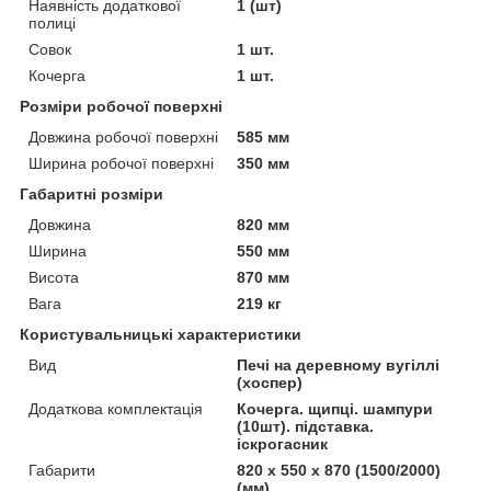
Наявність додаткової
1 (шт)
полиці
Совок
1 шт.
Кочерга
1 шт.
Розміри робочої поверхні
Довжина робочої поверхні
585 мм
Ширина робочої поверхні
350 мм
Габаритні розміри
Довжина
820 мм
Ширина
550 мм
Висота
870 мм
Вага
219 кг
Користувальницькі характеристики
Вид
Печі на деревному вугіллі
(хоспер)
Додаткова комплектація
Кочерга. щипці. шампури
(10шт). підставка.
іскрогасник
Габарити
820 х 550 х 870 (1500/2000)
(мм)