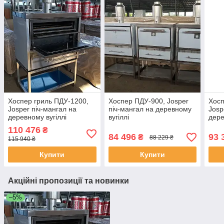
Хоспер гриль ПДУ-1200,
Хоспер ПДУ-900, Josper
Хосп
Josper піч-мангал на
піч-мангал на деревному
Josp
деревному вугіллі
вугіллі
дере
110 476
₴
84 496
93 
₴
88 229 ₴
115 940 ₴
Купити
Купити
Акційні пропозиції та новинки
–5%