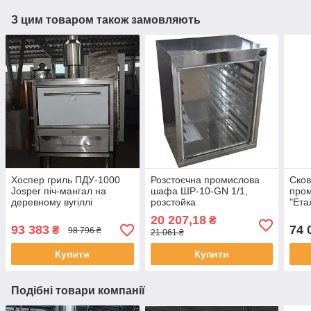
З цим товаром також замовляють
Хоспер гриль ПДУ-1000
Розстоєчна промислова
Сков
Josper піч-мангал на
шафа ШР-10-GN 1/1,
про
деревному вугіллі
розстойка
"Ета
20 207,18
₴
93 383
74 
₴
98 796 ₴
21 061 ₴
Купити
Купити
Подібні товари компанії