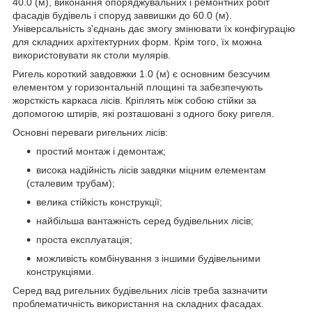
40.0 (м), виконання опоряджувальних і ремонтних робіт
фасадів будівель і споруд заввишки до 60.0 (м).
Універсальність з'єднань дає змогу змінювати їх конфігурацію
для складних архітектурних форм. Крім того, їх можна
використовувати як столи мулярів.
Ригель короткий завдовжки 1.0 (м) є основним безсучим
елементом у горизонтальній площині та забезпечують
жорсткість каркаса лісів. Кріплять між собою стійки за
допомогою штирів, які розташовані з одного боку ригеля.
Основні переваги ригельних лісів:
простий монтаж і демонтаж;
висока надійність лісів завдяки міцним елементам
(сталевим трубам);
велика стійкість конструкції;
найбільша вантажність серед будівельних лісів;
проста експлуатація;
можливість комбінування з іншими будівельними
конструкціями.
Серед вад ригельних будівельних лісів треба зазначити
проблематичність використання на складних фасадах.