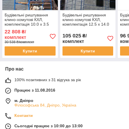
Будівельні риштування
Будівельні риштування
Буді
клино-хомутові КХЛ,
клино-хомутові КХЛ,
клин
комплектація 10.0 х 3.5
комплектація 12.5 х 14.0
комп
(м)
(м)
(м)
22 808
₴/
105 025
96 
₴/
комплект
комплект
ком
30 538 ₴/комплект
Купити
Купити
Про нас
100% позитивних з 31 відгука за рік
Працює з 11.08.2016
м. Дніпро
Філософська 84, Дніпро, Україна
Контакти
Сьогодні працює з 10:00 до 13:00