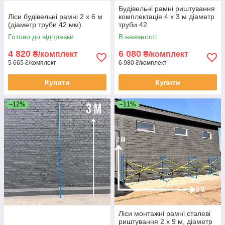
Будівельні рамні риштування
Ліси будівельні рамні 2 х 6 м
комплектація 4 х 3 м діаметр
(діаметр труби 42 мм)
труби 42
Готово до відправки
В наявності
4 820
6 080
₴/комплект
₴/комплект
5 665 ₴/комплект
6 980 ₴/комплект
Купити
Купити
–12%
–11%
Ліси монтажні рамні сталеві
риштування 2 х 9 м, діаметр