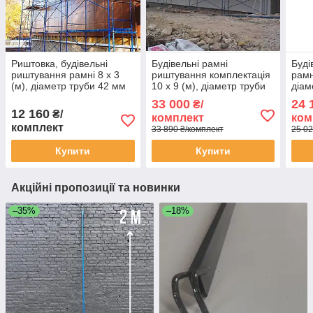
Риштовка, будівельні
Будівельні рамні
Буді
риштування рамні 8 х 3
риштування комплектація
рамн
(м), діаметр труби 42 мм
10 х 9 (м), діаметр труби
діам
42 мм
33 000
24 
₴/
12 160
₴/
комплект
ком
комплект
33 890 ₴/комплект
25 02
Купити
Купити
Акційні пропозиції та новинки
–35%
–18%