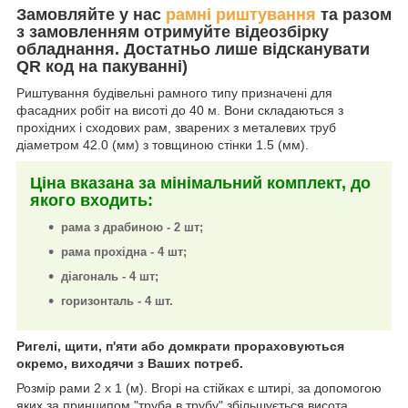
Замовляйте у нас
рамні риштування
та разом
з замовленням отримуйте відеозбірку
обладнання. Достатньо лише відсканувати
QR код на пакуванні)
Риштування будівельні рамного типу призначені для
фасадних робіт на висоті до 40 м. Вони складаються з
прохідних і сходових рам, зварених з металевих труб
діаметром 42.0 (мм) з товщиною стінки 1.5 (мм).
Ціна вказана за мінімальний комплект, до
якого входить:
рама з драбиною - 2 шт;
рама прохідна - 4 шт;
діагональ - 4 шт;
горизонталь - 4 шт.
Ригелі, щити, п'яти або домкрати прораховуються
окремо, виходячи з Ваших потреб.
Розмір рами 2 х 1 (м). Вгорі на стійках є штирі, за допомогою
яких за принципом "труба в трубу" збільшується висота