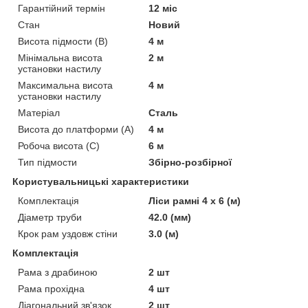
Гарантійний термін
12 міс
Стан
Новий
Висота підмости (В)
4 м
Мінімальна висота
2 м
установки настилу
Максимальна висота
4 м
установки настилу
Матеріал
Сталь
Висота до платформи (А)
4 м
Робоча висота (С)
6 м
Тип підмости
Збірно-розбірної
Користувальницькі характеристики
Комплектація
Ліси рамні 4 х 6 (м)
Діаметр труби
42.0 (мм)
Крок рам уздовж стіни
3.0 (м)
Комплектація
Рама з драбиною
2 шт
Рама прохідна
4 шт
Діагональний зв'язок
2 шт