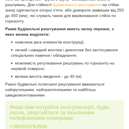
риштувань. Для стійкості
будівельного риштування
на стійки
знизу одягаються опорні п'яти, або домкрати заввишки від 250
до 450 (мм), які служать також для вирівнювання стійок по
горизонту.
Рамні будівельні риштування мають низку переваг, з
яких можна виділити:
невелика вага елементів конструкції;
легкий і швидкий монтаж і демонтаж без застосування
спеціальних навичок і обладнання;
можливість регулювання риштувань по горизонту на
нерівній поверхні;
велика висота зведення - до 40 (м).
Рамні будівельні полегшені риштування вважаються
найзручнішими, найпрактичнішими та найбільш
швидкомонтованими.
Якщо вам потрібна консультація, будь
ласка, звертайтеся за вказаними
телефонними номерами:
+380503793556