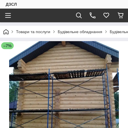
ДЗСЛ
Товари та послуги
Будівельне обладнання
Будівель
–7%