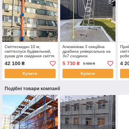
Сміттєскидач 10 м,
Алюмінієва 3 секційна
При
сміттєспуск будівельний,
драбина універсальна на
сміт
рукав для скидання сміття
3х7 сходинок
робо
42 100
5 730
4 2
₴
₴
5 900 ₴
Купити
Купити
Подібні товари компанії