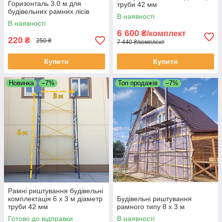
Горизонталь 3.0 м для
труби 42 мм
будівельних рамних лісів
В наявності
В наявності
6 600
₴/комплект
220
₴
250 ₴
7 440 ₴/комплект
Купити
Купити
Новинка
–7%
Топ продажів
–7%
Рамні риштування будівельні
комплектація 6 х 3 м діаметр
Будівельні риштування
труби 42 мм
рамного типу 8 х 3 м
Готово до відправки
В наявності