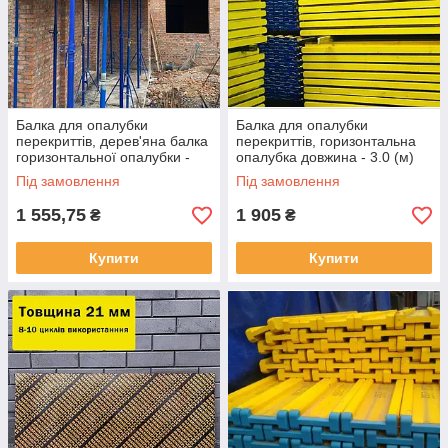
Балка для опалубки
Балка для опалубки
перекриттів, дерев'яна балка
перекриттів, горизонтальна
горизонтальної опалубки -
опалубка довжина - 3.0 (м)
2.45 (м)
Під замовлення
Під замовлення
1 555,75
1 905
₴
₴
Купити
Купити